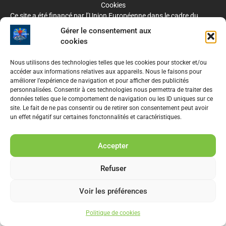
Cookies
Ce site a été financé par l’Union Européenne dans le cadre du
programme FEDER-FSE+ Réunion dont l’Autorité de gestion est la
Gérer le consentement aux
Région Réunion. L’Europe s’engage à La Réunion avec le fonds
cookies
FEDER
Nous utilisons des technologies telles que les cookies pour stocker et/ou
accéder aux informations relatives aux appareils. Nous le faisons pour
améliorer l’expérience de navigation et pour afficher des publicités
personnalisées. Consentir à ces technologies nous permettra de traiter des
données telles que le comportement de navigation ou les ID uniques sur ce
site. Le fait de ne pas consentir ou de retirer son consentement peut avoir
un effet négatif sur certaines fonctonnalités et caractéristiques.
Copyright © 2026 Nout sentier | Fait avec
par
ffv.agency
Accepter
Refuser
Voir les préférences
Politique de cookies